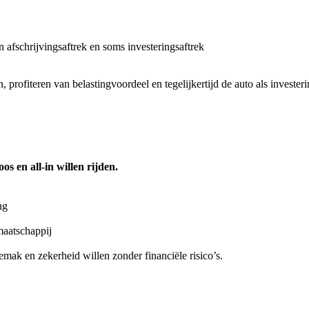
en afschrijvingsaftrek en soms investeringsaftrek
en, profiteren van belastingvoordeel en tegelijkertijd de auto als invester
s en all-in willen rijden.
ng
emaatschappij
mak en zekerheid willen zonder financiële risico’s.