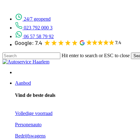
Skip
to
main
24/7 geopend
content
023 792 000 3
06 57 58 79 92
Hit enter to search or ESC to close
Sea
Close
Search
Menu
Aanbod
Vind de beste deals
Volledige voorraad
Personenauto
Bedrijfswagens