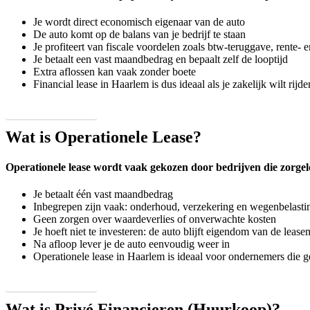
Je wordt direct economisch eigenaar van de auto
De auto komt op de balans van je bedrijf te staan
Je profiteert van fiscale voordelen zoals btw-teruggave, rente- 
Je betaalt een vast maandbedrag en bepaalt zelf de looptijd
Extra aflossen kan vaak zonder boete
Financial lease in Haarlem is dus ideaal als je zakelijk wilt rijd
Lees meer
Wat is Operationele Lease?
Operationele lease wordt vaak gekozen door bedrijven die zorgeloo
Je betaalt één vast maandbedrag
Inbegrepen zijn vaak: onderhoud, verzekering en wegenbelasti
Geen zorgen over waardeverlies of onverwachte kosten
Je hoeft niet te investeren: de auto blijft eigendom van de leas
Na afloop lever je de auto eenvoudig weer in
Operationele lease in Haarlem is ideaal voor ondernemers die ge
Lees meer
Wat is Privé Financieren (Huurkoop)?